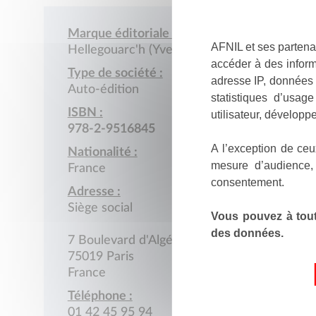
Marque éditoriale :
AFNIL et ses partena
Hellegouarc'h (Yves)
accéder à des inform
Type de société :
adresse IP, données 
Auto-édition
statistiques d’usag
ISBN :
utilisateur, développe
978-2-9516845
A l’exception de ceu
Nationalité :
mesure d’audience,
France
consentement.
Adresse :
Siège social
Vous pouvez à tout
des données.
7 Boulevard d'Algérie
75019 Paris
France
Téléphone :
01 42 45 95 94