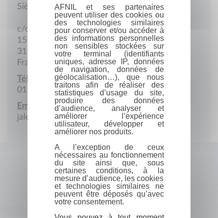
Siège social
AFNIL et ses partenaires
peuvent utiliser des cookies ou
des technologies similaires
c/o Jacques Lerouge
pour conserver et/ou accéder à
des informations personnelles
15 Rue Lambic
non sensibles stockées sur
31200 Toulouse
votre terminal (identifiants
uniques, adresse IP, données
France
de navigation, données de
géolocalisation…), que nous
Téléphone :
traitons afin de réaliser des
01.48.51.75.16
statistiques d’usage du site,
produire des données
Email :
d’audience, analyser et
améliorer l’expérience
jalerouge@wanadoo.fr
utilisateur, développer et
améliorer nos produits.
A l’exception de ceux
nécessaires au fonctionnement
du site ainsi que, sous
certaines conditions, à la
mesure d’audience, les cookies
et technologies similaires ne
peuvent être déposés qu’avec
votre consentement.
Vous pouvez à tout moment