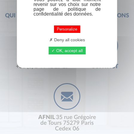
revenir sur vos choix sur notre
page de politique de
confidentialité des données.
QUI SOMMES-NOUS ?
FOIRE AUX QUESTIONS
Personalize
Deny all cookies
OK, accept all
+33 (0) 1 44 41 29 19
CONTACT
AFNIL
35 rue Grégoire
de Tours 75279 Paris
Cedex 06