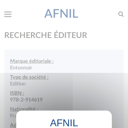
AFNIL
RECHERCHE ÉDITEUR
Marque éditoriale :
Entonnoir
Type de société :
Edition
ISBN :
978-2-914619
Nationalité :
France
Adresse :