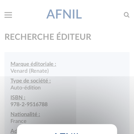
AFNIL
RECHERCHE ÉDITEUR
Marque éditoriale :
Venard (Renate)
Type de société :
Auto-édition
ISBN :
978-2-9516788
Nationalité :
France
Adresse :