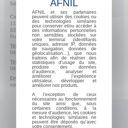
Siège social
AFNIL et ses partenaires
peuvent utiliser des cookies ou
Campagne Mittre
des technologies similaires
1186 Chemin de la Grande-Bastide
pour conserver et/ou accéder à
83110 Sanary-sur-Mer
des informations personnelles
non sensibles stockées sur
France
votre terminal (identifiants
uniques, adresse IP, données
Téléphone :
de navigation, données de
04.94.29.76.43
géolocalisation…), que nous
traitons afin de réaliser des
Télécopie :
statistiques d’usage du site,
produire des données
04.94.32.55.93
d’audience, analyser et
améliorer l’expérience
Email :
utilisateur, développer et
samigorl@infonie.fr
améliorer nos produits.
A l’exception de ceux
nécessaires au fonctionnement
du site ainsi que, sous
certaines conditions, à la
mesure d’audience, les cookies
et technologies similaires ne
peuvent être déposés qu’avec
votre consentement.