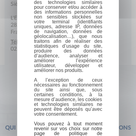
des technologies similaires
Siège social
pour conserver et/ou accéder à
des informations personnelles
non sensibles stockées sur
L'Erable
votre terminal (identifiants
28250 Digny
uniques, adresse IP, données
de navigation, données de
France
géolocalisation…), que nous
traitons afin de réaliser des
Téléphone :
statistiques d’usage du site,
02.37.29.01.91
produire des données
d’audience, analyser et
améliorer l’expérience
utilisateur, développer et
améliorer nos produits.
A l’exception de ceux
nécessaires au fonctionnement
du site ainsi que, sous
certaines conditions, à la
mesure d’audience, les cookies
et technologies similaires ne
peuvent être déposés qu’avec
votre consentement.
Vous pouvez à tout moment
QUI SOMMES-NOUS ?
FOIRE AUX QUESTIONS
revenir sur vos choix sur notre
page de politique de