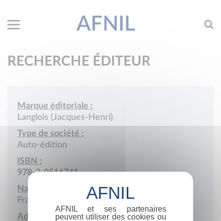
AFNIL
RECHERCHE ÉDITEUR
Marque éditoriale :
Langlois (Jacques-Henri)
Type de société :
Auto-édition
ISBN :
978-2-9516741
Nationalité :
France
AFNIL et ses partenaires
Adresse :
peuvent utiliser des cookies ou