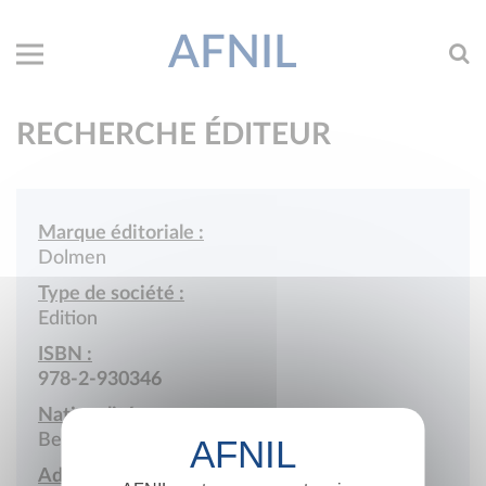
AFNIL
RECHERCHE ÉDITEUR
Marque éditoriale :
Dolmen
Type de société :
Edition
ISBN :
978-2-930346
Nationalité :
Belgique
Adresse :