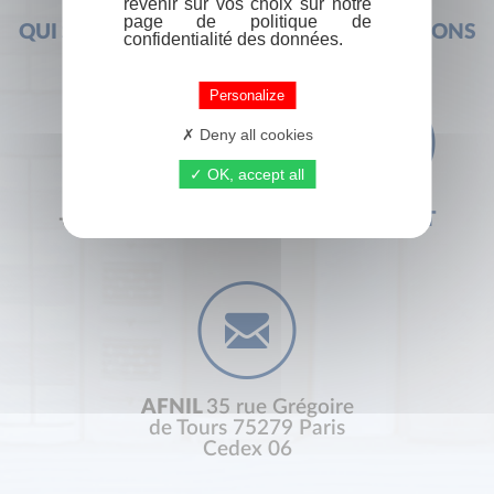
revenir sur vos choix sur notre
page de politique de
QUI SOMMES-NOUS ?
FOIRE AUX QUESTIONS
confidentialité des données.
Personalize
Deny all cookies
OK, accept all
+33 (0) 1 44 41 29 19
CONTACT
AFNIL
35 rue Grégoire
de Tours 75279 Paris
Cedex 06