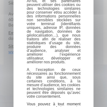
AFNIL et ses partenaires
Siège social
peuvent utiliser des cookies ou
des technologies similaires
pour conserver et/ou accéder à
Avenue de la Paix, 4-1
des informations personnelles
6032 Mont-sur-Marchienne
non sensibles stockées sur
votre terminal (identifiants
Belgique
uniques, adresse IP, données
de navigation, données de
Email :
géolocalisation…), que nous
dolmen-ed@ibelgique.com
traitons afin de réaliser des
statistiques d’usage du site,
Site Internet :
produire des données
d’audience, analyser et
www.ibelgique.com/dolmen
améliorer l’expérience
utilisateur, développer et
améliorer nos produits.
A l’exception de ceux
nécessaires au fonctionnement
du site ainsi que, sous
certaines conditions, à la
mesure d’audience, les cookies
et technologies similaires ne
peuvent être déposés qu’avec
votre consentement.
Vous pouvez à tout moment