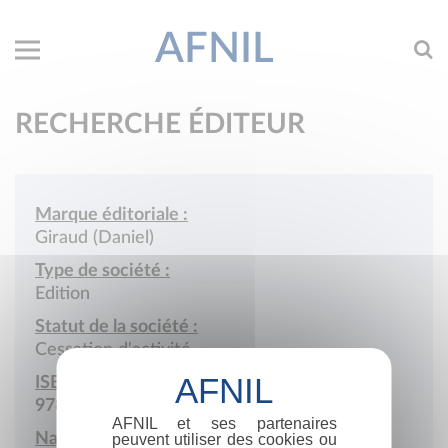
AFNIL
RECHERCHE ÉDITEUR
Marque éditoriale :
Giraud (Daniel)
Type de société :
Edition
Statut de la société :
Cessation d'activité
ISBN :
978-2-902554
AFNIL et ses partenaires
Nationalité :
peuvent utiliser des cookies ou