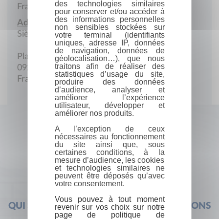
des technologies similaires
France
pour conserver et/ou accéder à
des informations personnelles
Adresse :
non sensibles stockées sur
Siège social
votre terminal (identifiants
uniques, adresse IP, données
de navigation, données de
Plagnoulet
géolocalisation…), que nous
traitons afin de réaliser des
09200 Lacourt
statistiques d’usage du site,
France
produire des données
d’audience, analyser et
améliorer l’expérience
utilisateur, développer et
améliorer nos produits.
A l’exception de ceux
nécessaires au fonctionnement
du site ainsi que, sous
certaines conditions, à la
mesure d’audience, les cookies
et technologies similaires ne
peuvent être déposés qu’avec
votre consentement.
Vous pouvez à tout moment
QUI SOMMES-NOUS ?
FOIRE AUX QUESTIONS
revenir sur vos choix sur notre
page de politique de