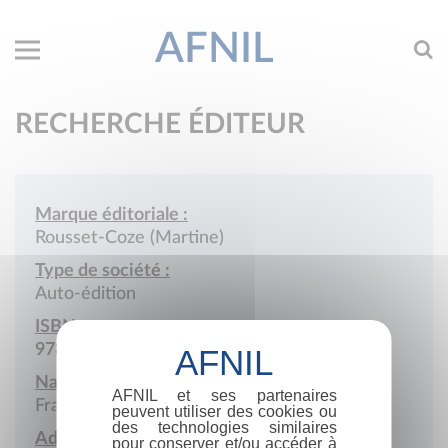
AFNIL
RECHERCHE ÉDITEUR
Marque éditoriale :
Rousset-Coze (Martine)
Type de société :
Auto-édition
ISBN :
978-2-9516673
Nationalité :
AFNIL et ses partenaires
France
peuvent utiliser des cookies ou
des technologies similaires
Adresse :
pour conserver et/ou accéder à