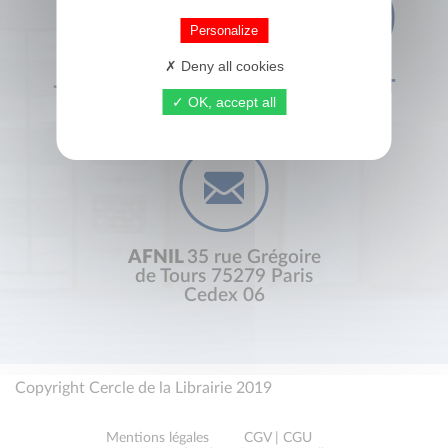
Personalize
Deny all cookies
+33 (0) 1 44 41 29 19
CONTACT
OK, accept all
AFNIL
35 rue Grégoire
de Tours 75279 Paris
Cedex 06
Copyright Cercle de la Librairie 2019
Mentions légales
CGV | CGU