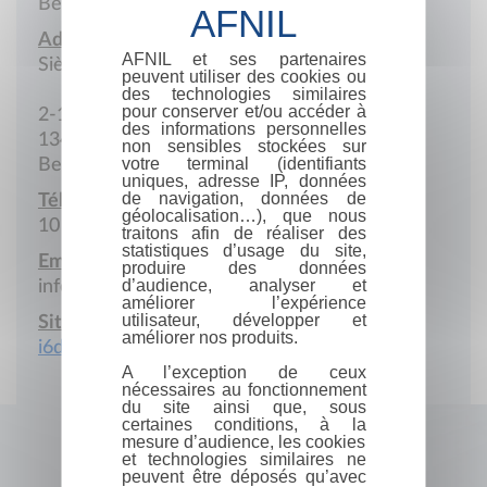
Belgique
Adresse :
AFNIL et ses partenaires
Siège social
peuvent utiliser des cookies ou
des technologies similaires
pour conserver et/ou accéder à
2-14 Grande-rue
des informations personnelles
1348 Louvain-la-Neuve
non sensibles stockées sur
votre terminal (identifiants
Belgique
uniques, adresse IP, données
de navigation, données de
Téléphone :
géolocalisation…), que nous
10 45 30 97
traitons afin de réaliser des
statistiques d’usage du site,
Email :
produire des données
d’audience, analyser et
info@ciaco.coop
améliorer l’expérience
utilisateur, développer et
Site Internet :
améliorer nos produits.
i6doc.com
A l’exception de ceux
nécessaires au fonctionnement
du site ainsi que, sous
certaines conditions, à la
mesure d’audience, les cookies
et technologies similaires ne
peuvent être déposés qu’avec