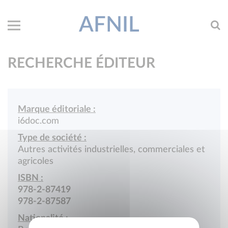
AFNIL
RECHERCHE ÉDITEUR
Marque éditoriale :
i6doc.com
Type de société :
Autres activités industrielles, commerciales et
agricoles
ISBN :
978-2-87419
978-2-87587
Nationalité :