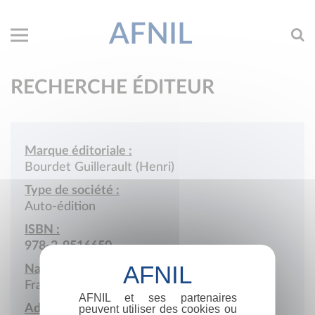
AFNIL
RECHERCHE ÉDITEUR
Marque éditoriale :
Bourdet Guillerault (Henri)
Type de société :
Auto-édition
ISBN :
978-2-9516650
Nationalité :
France
AFNIL et ses partenaires
Adresse :
peuvent utiliser des cookies ou