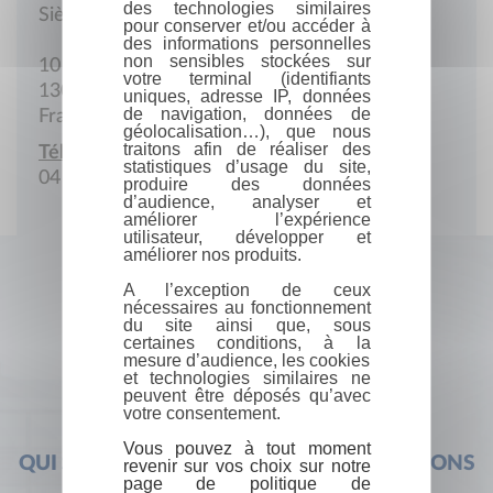
des technologies similaires
Siège social
pour conserver et/ou accéder à
des informations personnelles
non sensibles stockées sur
10 Boulevard Lionel Terray
votre terminal (identifiants
13013 Marseille
uniques, adresse IP, données
de navigation, données de
France
géolocalisation…), que nous
traitons afin de réaliser des
Téléphone :
statistiques d’usage du site,
04 91 66 43 70
produire des données
d’audience, analyser et
améliorer l’expérience
utilisateur, développer et
améliorer nos produits.
A l’exception de ceux
nécessaires au fonctionnement
du site ainsi que, sous
certaines conditions, à la
mesure d’audience, les cookies
et technologies similaires ne
peuvent être déposés qu’avec
votre consentement.
Vous pouvez à tout moment
QUI SOMMES-NOUS ?
FOIRE AUX QUESTIONS
revenir sur vos choix sur notre
page de politique de