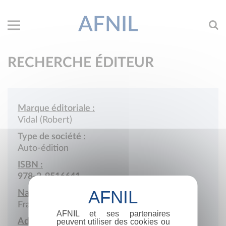
AFNIL
RECHERCHE ÉDITEUR
Marque éditoriale :
Vidal (Robert)
Type de société :
Auto-édition
ISBN :
978-2-9516641
Nationalité :
France
AFNIL et ses partenaires
Adresse :
peuvent utiliser des cookies ou