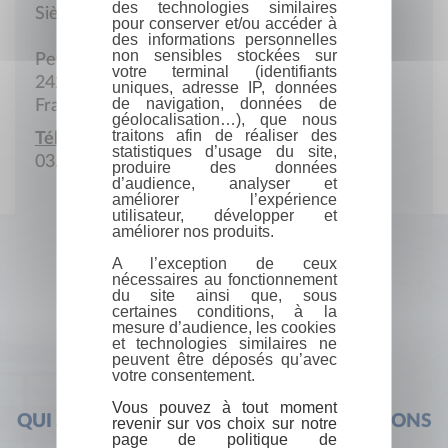
des technologies similaires
Siège social
pour conserver et/ou accéder à
des informations personnelles
non sensibles stockées sur
Peygrieux
votre terminal (identifiants
24200 Carsac
uniques, adresse IP, données
de navigation, données de
France
géolocalisation…), que nous
traitons afin de réaliser des
Téléphone :
statistiques d’usage du site,
03.53.28.15.48
produire des données
d’audience, analyser et
améliorer l’expérience
utilisateur, développer et
améliorer nos produits.
A l’exception de ceux
nécessaires au fonctionnement
du site ainsi que, sous
certaines conditions, à la
mesure d’audience, les cookies
et technologies similaires ne
peuvent être déposés qu’avec
votre consentement.
Vous pouvez à tout moment
QUI SOMMES-NOUS ?
FOIRE AUX QUESTIONS
revenir sur vos choix sur notre
page de politique de