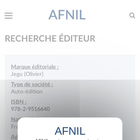
AFNIL
RECHERCHE ÉDITEUR
Marque éditoriale :
Jegu (Olivier)
Type de société :
Auto-édition
ISBN :
978-2-9516640
Nationalité :
France
Adresse :