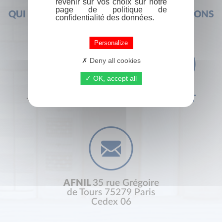
revenir sur vos choix sur notre
page de politique de
QUI SOMMES-NOUS ?
FOIRE AUX QUESTIONS
confidentialité des données.
Personalize
Deny all cookies
OK, accept all
+33 (0) 1 44 41 29 19
CONTACT
AFNIL
35 rue Grégoire
de Tours 75279 Paris
Cedex 06