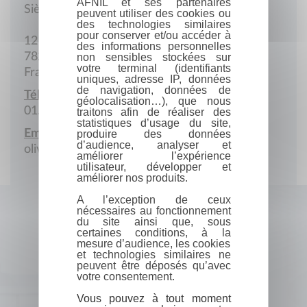
AFNIL et ses partenaires
Siège social
peuvent utiliser des cookies ou
des technologies similaires
pour conserver et/ou accéder à
12 Rue Chanzy
des informations personnelles
78200 Mantes-la-Jolie
non sensibles stockées sur
votre terminal (identifiants
France
uniques, adresse IP, données
de navigation, données de
Téléphone :
géolocalisation…), que nous
01.34.77.37.69
traitons afin de réaliser des
statistiques d’usage du site,
Email :
produire des données
d’audience, analyser et
olivierjegu@infonie.fr
améliorer l’expérience
utilisateur, développer et
améliorer nos produits.
A l’exception de ceux
nécessaires au fonctionnement
du site ainsi que, sous
certaines conditions, à la
mesure d’audience, les cookies
et technologies similaires ne
peuvent être déposés qu’avec
votre consentement.
Vous pouvez à tout moment