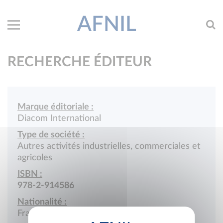
AFNIL
RECHERCHE ÉDITEUR
Marque éditoriale :
Diacom International
Type de société :
Autres activités industrielles, commerciales et
agricoles
ISBN :
978-2-914586
Nationalité :
France