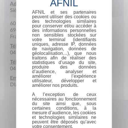
Adresse :
Siège social
AFNIL et ses partenaires
peuvent utiliser des cookies ou
des technologies similaires
60 Cours Lafayette
pour conserver et/ou accéder à
69421 Lyon Cedex 03
des informations personnelles
non sensibles stockées sur
France
votre terminal (identifiants
uniques, adresse IP, données
Téléphone :
de navigation, données de
04 74 55 03 46
géolocalisation…), que nous
traitons afin de réaliser des
Télécopie :
statistiques d’usage du site,
produire des données
04 74 55 21 20
d’audience, analyser et
améliorer l’expérience
Email :
utilisateur, développer et
DIACOM@aol.com
améliorer nos produits.
A l’exception de ceux
nécessaires au fonctionnement
du site ainsi que, sous
certaines conditions, à la
mesure d’audience, les cookies
et technologies similaires ne
peuvent être déposés qu’avec
votre consentement.