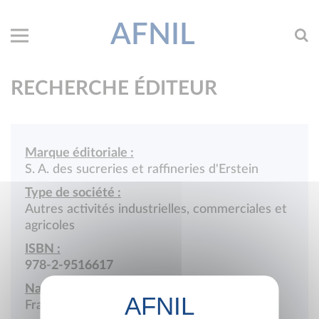
AFNIL
RECHERCHE ÉDITEUR
Marque éditoriale :
S. A. des sucreries et raffineries d'Erstein
Type de société :
Autres activités industrielles, commerciales et
agricoles
ISBN :
978-2-9516617
Nationalité :
France