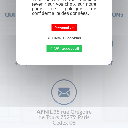
revenir sur vos choix sur notre
page de politique de
confidentialité des données.
QUI SOMMES-NOUS ?
FOIRE AUX QUESTIONS
Personalize
Deny all cookies
OK, accept all
+33 (0) 1 44 41 29 19
CONTACT
AFNIL
35 rue Grégoire
de Tours 75279 Paris
Cedex 06