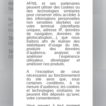
Adresse :
AFNIL et ses partenaires
peuvent utiliser des cookies ou
Siège social
des technologies similaires
pour conserver et/ou accéder à
des informations personnelles
Route du Rhin
non sensibles stockées sur
67150 Erstein
votre terminal (identifiants
uniques, adresse IP, données
France
de navigation, données de
géolocalisation…), que nous
Téléphone :
traitons afin de réaliser des
03.88.59.61.61
statistiques d’usage du site,
produire des données
Télécopie :
d’audience, analyser et
améliorer l’expérience
03.88.59.61.70
utilisateur, développer et
améliorer nos produits.
A l’exception de ceux
nécessaires au fonctionnement
du site ainsi que, sous
certaines conditions, à la
mesure d’audience, les cookies
et technologies similaires ne
peuvent être déposés qu’avec
votre consentement.
Vous pouvez à tout moment