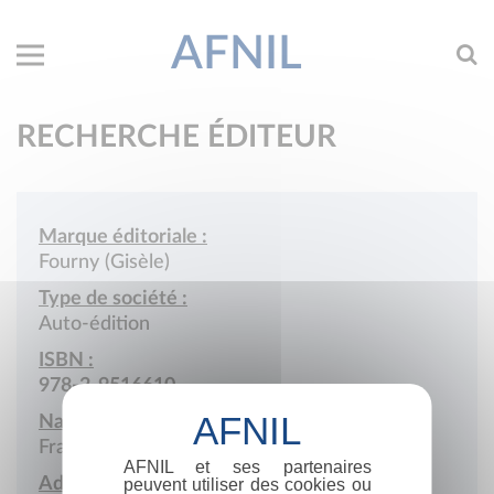
AFNIL
RECHERCHE ÉDITEUR
Marque éditoriale :
Fourny (Gisèle)
Type de société :
Auto-édition
ISBN :
978-2-9516610
Nationalité :
France
AFNIL et ses partenaires
Adresse :
peuvent utiliser des cookies ou