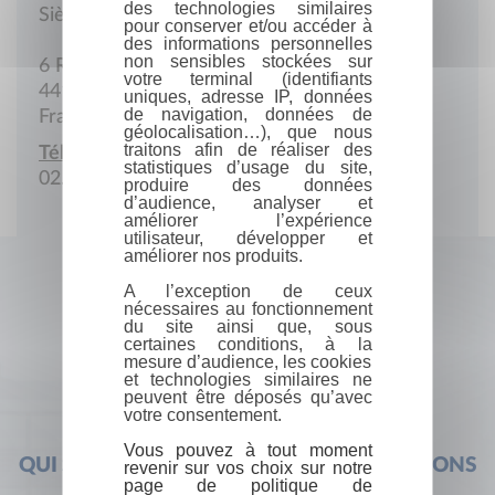
des technologies similaires
Siège social
pour conserver et/ou accéder à
des informations personnelles
non sensibles stockées sur
6 Rue des Chênes-Rouges
votre terminal (identifiants
44115 Basse-Goulaine
uniques, adresse IP, données
de navigation, données de
France
géolocalisation…), que nous
traitons afin de réaliser des
Téléphone :
statistiques d’usage du site,
02.40.03.52.08
produire des données
d’audience, analyser et
améliorer l’expérience
utilisateur, développer et
améliorer nos produits.
A l’exception de ceux
nécessaires au fonctionnement
du site ainsi que, sous
certaines conditions, à la
mesure d’audience, les cookies
et technologies similaires ne
peuvent être déposés qu’avec
votre consentement.
Vous pouvez à tout moment
QUI SOMMES-NOUS ?
FOIRE AUX QUESTIONS
revenir sur vos choix sur notre
page de politique de