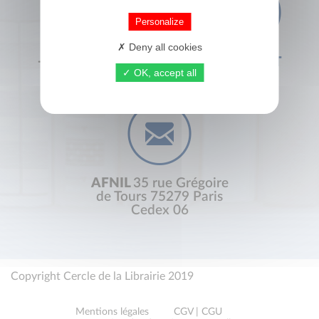
Personalize
Deny all cookies
+33 (0) 1 44 41 29 19
CONTACT
OK, accept all
AFNIL
35 rue Grégoire
de Tours 75279 Paris
Cedex 06
Copyright Cercle de la Librairie 2019
Mentions légales
CGV | CGU