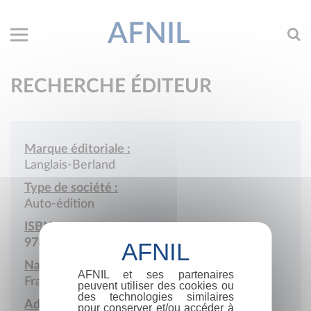
AFNIL
RECHERCHE ÉDITEUR
Marque éditoriale :
Langlais-Berland
Type de société :
Auto-édition
ISBN :
978-2-9516607
Nationalité :
AFNIL et ses partenaires
France
peuvent utiliser des cookies ou
des technologies similaires
Adresse :
pour conserver et/ou accéder à