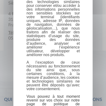
des technologies similaires
Siège social
pour conserver et/ou accéder à
des informations personnelles
non sensibles stockées sur
4 Rue Saint-Ligory
votre terminal (identifiants
31500 Toulouse
uniques, adresse IP, données
de navigation, données de
France
géolocalisation…), que nous
traitons afin de réaliser des
Téléphone :
statistiques d’usage du site,
05.61.34.98.09
produire des données
d’audience, analyser et
améliorer l’expérience
utilisateur, développer et
améliorer nos produits.
A l’exception de ceux
nécessaires au fonctionnement
du site ainsi que, sous
certaines conditions, à la
mesure d’audience, les cookies
et technologies similaires ne
peuvent être déposés qu’avec
votre consentement.
Vous pouvez à tout moment
QUI SOMMES-NOUS ?
FOIRE AUX QUESTIONS
revenir sur vos choix sur notre
page de politique de