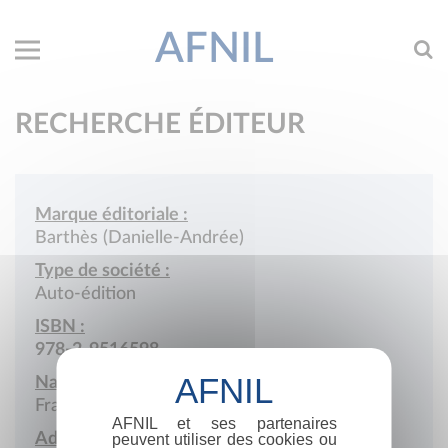
AFNIL
RECHERCHE ÉDITEUR
Marque éditoriale :
Barthès (Danielle-Andrée)
Type de société :
Auto-édition
ISBN :
978-2-9516598
Nationalité :
France
AFNIL et ses partenaires
Adresse :
peuvent utiliser des cookies ou