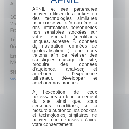
Adresse postale
AFNIL et ses partenaires
peuvent utiliser des cookies ou
1C Rue Rolland BP 96162
des technologies similaires
pour conserver et/ou accéder à
25014 Besançon Cedex 6
des informations personnelles
France
non sensibles stockées sur
votre terminal (identifiants
Téléphone :
uniques, adresse IP, données
de navigation, données de
06.62.66.98.05
géolocalisation…), que nous
traitons afin de réaliser des
Email :
statistiques d’usage du site,
MONTESSUIS@free.fr
produire des données
d’audience, analyser et
Site Internet :
améliorer l’expérience
utilisateur, développer et
www.eternalnetwork.org
améliorer nos produits.
A l’exception de ceux
nécessaires au fonctionnement
du site ainsi que, sous
certaines conditions, à la
mesure d’audience, les cookies
et technologies similaires ne
peuvent être déposés qu’avec
votre consentement.