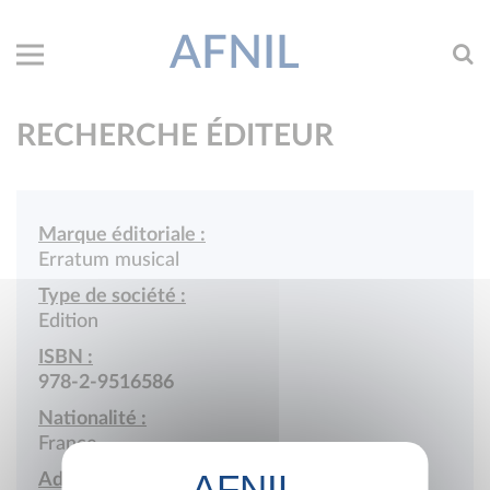
AFNIL
RECHERCHE ÉDITEUR
Marque éditoriale :
Erratum musical
Type de société :
Edition
ISBN :
978-2-9516586
Nationalité :
France
Adresse :