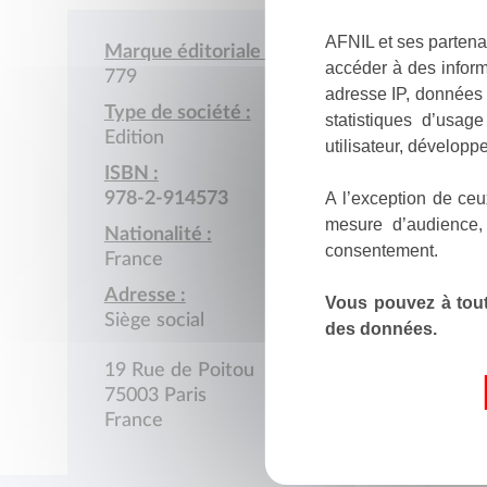
AFNIL et ses partena
Marque éditoriale :
accéder à des inform
779
adresse IP, données 
Type de société :
statistiques d’usag
Edition
utilisateur, développe
ISBN :
A l’exception de ceu
978-2-914573
mesure d’audience,
Nationalité :
consentement.
France
Adresse :
Vous pouvez à tout
Siège social
des données.
19 Rue de Poitou
75003 Paris
France