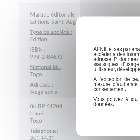
Marque éditoriale :
Editions Saint-Augustin Afrique
Type de société :
Edition
AFNIL et ses partena
ISBN :
accéder à des inform
978-2-84693
adresse IP, données 
statistiques d’usag
Nationalité :
utilisateur, développe
Togo
A l’exception de ceu
mesure d’audience,
Adresse :
consentement.
Siège social
Vous pouvez à tout 
données.
06 BP 61204
Lomé
Togo
Téléphone :
261.44.31