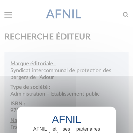
AFNIL
RECHERCHE ÉDITEUR
Marque éditoriale :
Syndicat intercommunal de protection des
bergers de l'Adour
Type de société :
Administration – Etablissement public
ISBN :
978-2-9516546
Nationalité :
France
AFNIL et ses partenaires