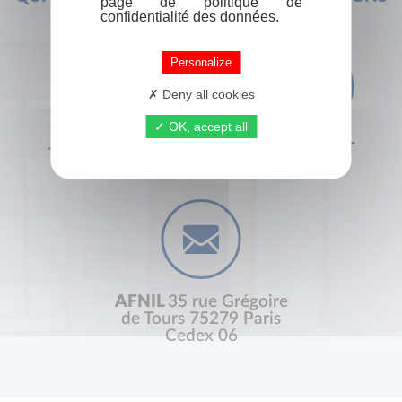
page de politique de
confidentialité des données.
Personalize
Deny all cookies
OK, accept all
+33 (0) 1 44 41 29 19
CONTACT
AFNIL
35 rue Grégoire
de Tours 75279 Paris
Cedex 06