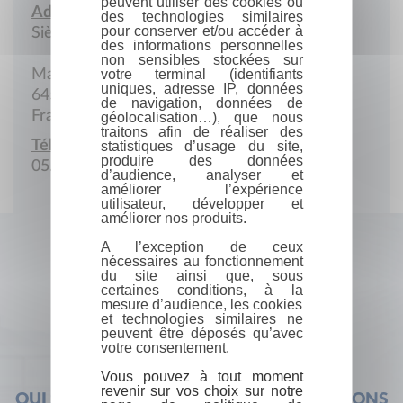
peuvent utiliser des cookies ou
Adresse :
des technologies similaires
pour conserver et/ou accéder à
Siège social
des informations personnelles
non sensibles stockées sur
Mairie de Came
votre terminal (identifiants
uniques, adresse IP, données
64520 Came
de navigation, données de
France
géolocalisation…), que nous
traitons afin de réaliser des
Téléphone :
statistiques d’usage du site,
produire des données
05.59.56.02.75
d’audience, analyser et
améliorer l’expérience
utilisateur, développer et
améliorer nos produits.
A l’exception de ceux
nécessaires au fonctionnement
du site ainsi que, sous
certaines conditions, à la
mesure d’audience, les cookies
et technologies similaires ne
peuvent être déposés qu’avec
votre consentement.
Vous pouvez à tout moment
revenir sur vos choix sur notre
QUI SOMMES-NOUS ?
FOIRE AUX QUESTIONS