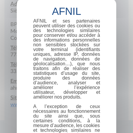
Adresse :
Siège social
AFNIL et ses partenaires
BP 535
peuvent utiliser des cookies ou
des technologies similaires
Moroni
pour conserver et/ou accéder à
Comores
des informations personnelles
non sensibles stockées sur
Téléphone :
votre terminal (identifiants
uniques, adresse IP, données
773.81.78
de navigation, données de
géolocalisation…), que nous
Téléphone portable :
traitons afin de réaliser des
332.25.21
statistiques d’usage du site,
produire des données
Email :
d’audience, analyser et
améliorer l’expérience
ahmed_chamanga@yahoo.fr
utilisateur, développer et
améliorer nos produits.
Site Internet :
www.komedit.net
A l’exception de ceux
nécessaires au fonctionnement
du site ainsi que, sous
certaines conditions, à la
mesure d’audience, les cookies
et technologies similaires ne