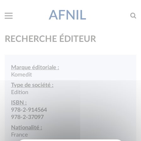
AFNIL
RECHERCHE ÉDITEUR
Marque éditoriale :
Komedit
Type de société :
Edition
ISBN :
978-2-914564
978-2-37097
Nationalité :
France