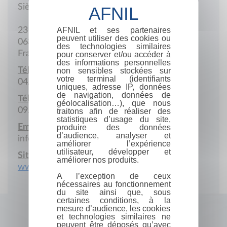
Siège social
AFNIL et ses partenaires
23 Rue de Roquebillière
peuvent utiliser des cookies ou
06300 Nice
des technologies similaires
France
pour conserver et/ou accéder à
des informations personnelles
Téléphone :
non sensibles stockées sur
votre terminal (identifiants
04.92.12.89.65
uniques, adresse IP, données
de navigation, données de
Télécopie :
géolocalisation…), que nous
09.72.13.95.68
traitons afin de réaliser des
statistiques d’usage du site,
Email :
produire des données
d’audience, analyser et
info@serre-editeur.fr
améliorer l’expérience
utilisateur, développer et
Site Internet :
améliorer nos produits.
www.editions-gandini.fr
A l’exception de ceux
nécessaires au fonctionnement
du site ainsi que, sous
certaines conditions, à la
mesure d’audience, les cookies
et technologies similaires ne
peuvent être déposés qu’avec