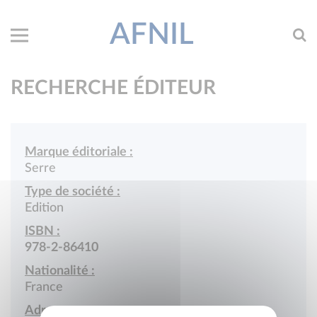
AFNIL
RECHERCHE ÉDITEUR
Marque éditoriale :
Serre
Type de société :
Edition
ISBN :
978-2-86410
Nationalité :
France
Adresse :