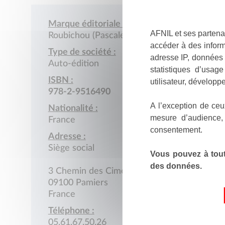
Marque éditoriale :
AFNIL et ses partena
Roubichou (Pascale)
accéder à des inform
Type de société :
adresse IP, données 
Auto-édition
statistiques d’usag
ISBN :
utilisateur, développe
978-2-9516490
A l’exception de ceu
Nationalité :
mesure d’audience,
France
consentement.
Adresse :
Siège social
Vous pouvez à tout
des données.
3 Chemin des Cimes
09100 Pamiers
France
Téléphone :
05.61.67.50.26