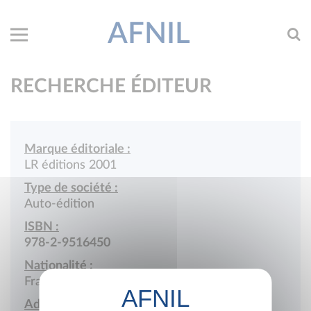
AFNIL
RECHERCHE ÉDITEUR
Marque éditoriale :
LR éditions 2001
Type de société :
Auto-édition
ISBN :
978-2-9516450
Nationalité :
France
Adresse :