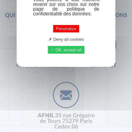
revenir sur vos choix sur notre
page de politique de
confidentialité des données.
QUI SOMMES-NOUS ?
FOIRE AUX QUESTIONS
Personalize
Deny all cookies
OK, accept all
+33 (0) 1 44 41 29 19
CONTACT
AFNIL
35 rue Grégoire
de Tours 75279 Paris
Cedex 06