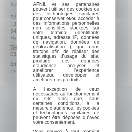
Siège social
AFNIL et ses partenaires
peuvent utiliser des cookies ou
des technologies similaires
Bât. l'Amazone
pour conserver et/ou accéder à
des informations personnelles
135 Rue de la République
non sensibles stockées sur
54140 Jarville
votre terminal (identifiants
uniques, adresse IP, données
France
de navigation, données de
géolocalisation…), que nous
Téléphone :
traitons afin de réaliser des
03.83.51.21.93
statistiques d’usage du site,
produire des données
Email :
d’audience, analyser et
améliorer l’expérience
thomas.rainon@tutanota.com
utilisateur, développer et
améliorer nos produits.
A l’exception de ceux
nécessaires au fonctionnement
du site ainsi que, sous
certaines conditions, à la
mesure d’audience, les cookies
et technologies similaires ne
peuvent être déposés qu’avec
votre consentement.
Vous pouvez à tout moment