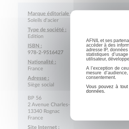
Marque éditoriale :
Soleils d'acier
Type de société :
Edition
AFNIL et ses partena
accéder à des inform
ISBN :
adresse IP, données 
978-2-9516427
statistiques d’usag
utilisateur, développe
Nationalité :
A l’exception de ceu
France
mesure d’audience,
consentement.
Adresse :
Siège social
Vous pouvez à tout 
données.
BP 56
2 Avenue Charles-de-Gaulle
13340 Rognac
France
Site Internet :