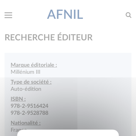
AFNIL
RECHERCHE ÉDITEUR
Marque éditoriale :
Millénium III
Type de société :
Auto-édition
ISBN :
978-2-9516424
978-2-9528788
Nationalité :
France