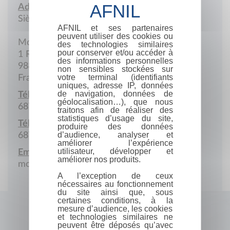
Adresse :
Siège social
AFNIL et ses partenaires
peuvent utiliser des cookies ou
Motor-Pool
des technologies similaires
pour conserver et/ou accéder à
1 Rue de l'Observatoire
des informations personnelles
98800 Nouméa
non sensibles stockées sur
votre terminal (identifiants
France
uniques, adresse IP, données
de navigation, données de
Téléphone :
géolocalisation…), que nous
687.26.29.60
traitons afin de réaliser des
statistiques d’usage du site,
Télécopie :
produire des données
d’audience, analyser et
687.26.29.60
améliorer l’expérience
utilisateur, développer et
Email :
améliorer nos produits.
morandeau@lagoon.nc
A l’exception de ceux
nécessaires au fonctionnement
du site ainsi que, sous
certaines conditions, à la
mesure d’audience, les cookies
et technologies similaires ne
peuvent être déposés qu’avec