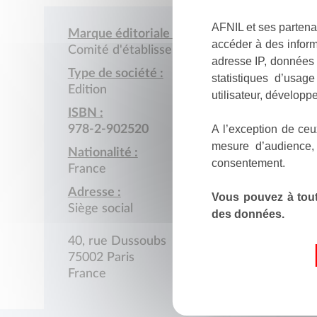
AFNIL et ses partena
Marque éditoriale :
accéder à des inform
Comité d'établissement Paris banlieue IBM
adresse IP, données 
Type de société :
statistiques d’usag
Edition
utilisateur, développe
ISBN :
A l’exception de ceu
978-2-902520
mesure d’audience,
Nationalité :
consentement.
France
Adresse :
Vous pouvez à tout
Siège social
des données.
40, rue Dussoubs
75002 Paris
France