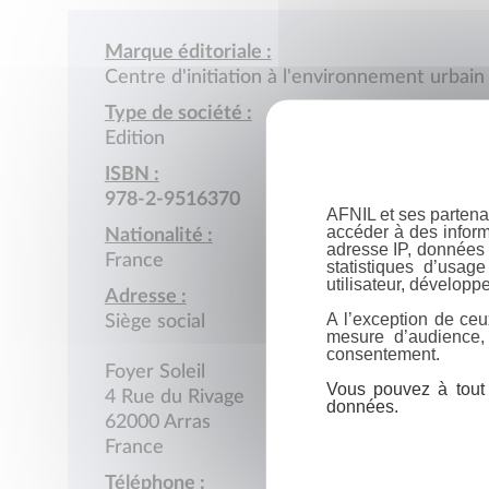
Marque éditoriale :
Centre d'initiation à l'environnement urbain
Type de société :
Edition
ISBN :
978-2-9516370
AFNIL et ses partena
accéder à des inform
Nationalité :
adresse IP, données 
France
statistiques d’usag
utilisateur, développe
Adresse :
A l’exception de ceu
Siège social
mesure d’audience,
consentement.
Foyer Soleil
Vous pouvez à tout 
4 Rue du Rivage
données.
62000 Arras
France
Téléphone :