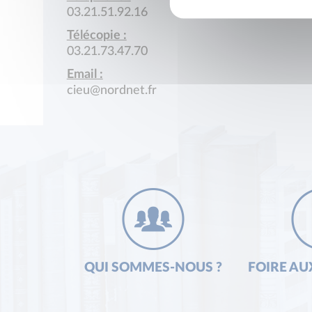
03.21.51.92.16
Télécopie :
03.21.73.47.70
Email :
cieu@nordnet.fr
QUI SOMMES-NOUS ?
FOIRE AU