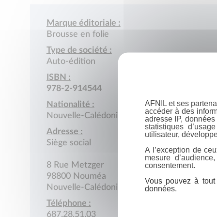
Marque éditoriale :
Brousse en folie
Type de société :
Auto-édition
ISBN :
978-2-914544
AFNIL et ses partena
Nationalité :
accéder à des inform
Nouvelle-Calédonie
adresse IP, données 
statistiques d’usag
Adresse :
utilisateur, développe
Siège social
A l’exception de ceu
mesure d’audience,
consentement.
8 Rue Metzger
98800 Nouméa
Vous pouvez à tout 
Nouvelle-Calédonie
données.
Téléphone :
687.28.51.03