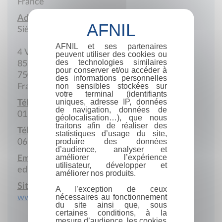
France
Adresse :
Siège social
AFNIL et ses partenaires
4 Villa des Otages
peuvent utiliser des cookies ou
des technologies similaires
85 Rue Haxo
pour conserver et/ou accéder à
75020 Paris
des informations personnelles
non sensibles stockées sur
France
votre terminal (identifiants
uniques, adresse IP, données
Téléphone :
de navigation, données de
01.43.06.20.81
géolocalisation…), que nous
traitons afin de réaliser des
Téléphone portable :
statistiques d’usage du site,
produire des données
06.11.64.27.45
d’audience, analyser et
améliorer l’expérience
Email :
utilisateur, développer et
edicygne@free.fr
améliorer nos produits.
Site Internet :
A l’exception de ceux
nécessaires au fonctionnement
www.editionlescygnes.fr
du site ainsi que, sous
certaines conditions, à la
mesure d’audience, les cookies