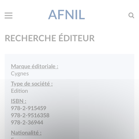
AFNIL
RECHERCHE ÉDITEUR
Marque éditoriale :
Cygnes
Type de société :
Edition
ISBN :
978-2-915459
978-2-9516358
978-2-36944
Nationalité :