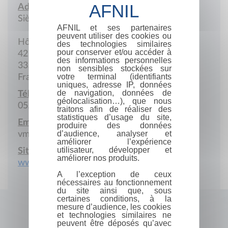
Adresse :
Siège social
AFNIL et ses partenaires
peuvent utiliser des cookies ou
Hôtel de Ville
des technologies similaires
pour conserver et/ou accéder à
42 Place Abel-Surchamp
des informations personnelles
33500 Libourne
non sensibles stockées sur
votre terminal (identifiants
France
uniques, adresse IP, données
de navigation, données de
Téléphone :
géolocalisation…), que nous
05.57.55.33.32
traitons afin de réaliser des
statistiques d’usage du site,
Email :
produire des données
d’audience, analyser et
vmeynard@libourne.fr
améliorer l’expérience
utilisateur, développer et
Site Internet :
améliorer nos produits.
www.libourne.fr
A l’exception de ceux
nécessaires au fonctionnement
du site ainsi que, sous
certaines conditions, à la
mesure d’audience, les cookies
et technologies similaires ne
peuvent être déposés qu’avec