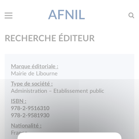
AFNIL
RECHERCHE ÉDITEUR
Marque éditoriale :
Mairie de Libourne
Type de société :
Administration – Etablissement public
ISBN :
978-2-9516310
978-2-9581930
Nationalité :
France