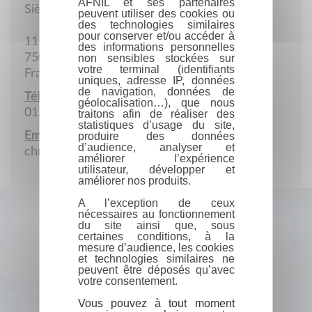
AFNIL et ses partenaires
Siège social
peuvent utiliser des cookies ou
des technologies similaires
pour conserver et/ou accéder à
11 Rue du Chemin vert
des informations personnelles
75011 Paris
non sensibles stockées sur
votre terminal (identifiants
France
uniques, adresse IP, données
de navigation, données de
Téléphone :
géolocalisation…), que nous
01.43.38.32.77
traitons afin de réaliser des
statistiques d’usage du site,
Email :
produire des données
d’audience, analyser et
chrisgoth@yahoo.com
améliorer l’expérience
utilisateur, développer et
améliorer nos produits.
A l’exception de ceux
nécessaires au fonctionnement
du site ainsi que, sous
certaines conditions, à la
mesure d’audience, les cookies
et technologies similaires ne
peuvent être déposés qu’avec
votre consentement.
Vous pouvez à tout moment