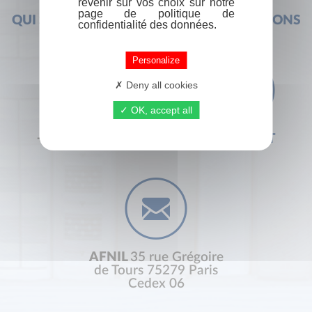
revenir sur vos choix sur notre
page de politique de
QUI SOMMES-NOUS ?
FOIRE AUX QUESTIONS
confidentialité des données.
Personalize
Deny all cookies
OK, accept all
+33 (0) 1 44 41 29 19
CONTACT
AFNIL
35 rue Grégoire
de Tours 75279 Paris
Cedex 06