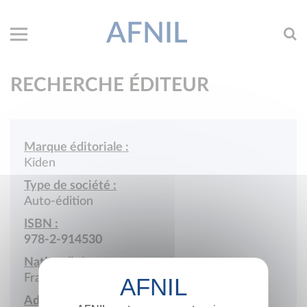
AFNIL
RECHERCHE ÉDITEUR
Marque éditoriale :
Kiden
Type de société :
Auto-édition
ISBN :
978-2-914530
Nationalité :
France
Adresse :