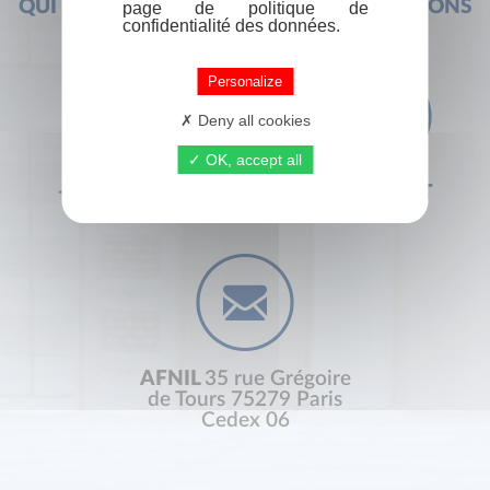
QUI SOMMES-NOUS ?
FOIRE AUX QUESTIONS
page de politique de
confidentialité des données.
Personalize
Deny all cookies
OK, accept all
+33 (0) 1 44 41 29 19
CONTACT
AFNIL
35 rue Grégoire
de Tours 75279 Paris
Cedex 06