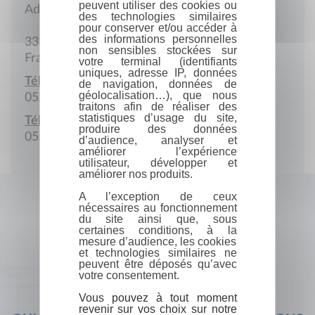
peuvent utiliser des cookies ou
Adresse postale
des technologies similaires
pour conserver et/ou accéder à
des informations personnelles
33390 Berson
non sensibles stockées sur
France
votre terminal (identifiants
uniques, adresse IP, données
Téléphone :
de navigation, données de
géolocalisation…), que nous
05.57.64.37.80
traitons afin de réaliser des
statistiques d’usage du site,
Télécopie :
produire des données
05.57.64.23.57
d’audience, analyser et
améliorer l’expérience
utilisateur, développer et
améliorer nos produits.
A l’exception de ceux
nécessaires au fonctionnement
du site ainsi que, sous
certaines conditions, à la
mesure d’audience, les cookies
et technologies similaires ne
peuvent être déposés qu’avec
votre consentement.
Vous pouvez à tout moment
revenir sur vos choix sur notre