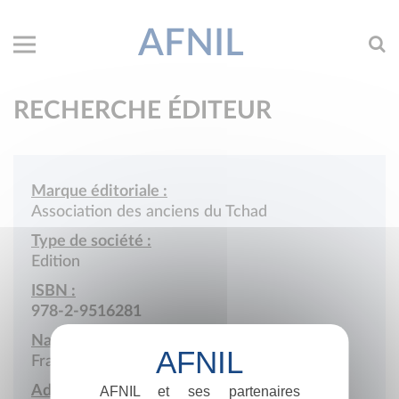
AFNIL
RECHERCHE ÉDITEUR
Marque éditoriale :
Association des anciens du Tchad
Type de société :
Edition
ISBN :
978-2-9516281
Nationalité :
France
Adresse :
AFNIL et ses partenaires