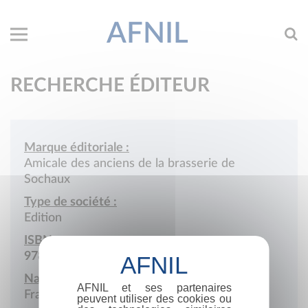
AFNIL
RECHERCHE ÉDITEUR
Marque éditoriale :
Amicale des anciens de la brasserie de
Sochaux
Type de société :
Edition
ISBN :
978-2-9516268
Nationalité :
AFNIL et ses partenaires
France
peuvent utiliser des cookies ou