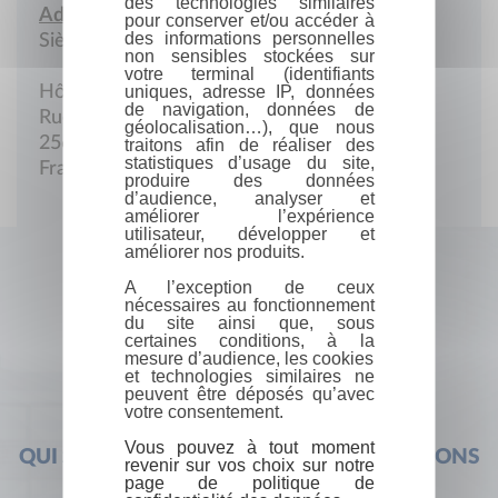
des technologies similaires
Adresse :
pour conserver et/ou accéder à
des informations personnelles
Siège social
non sensibles stockées sur
votre terminal (identifiants
uniques, adresse IP, données
Hôtel de Ville
de navigation, données de
Rue de la Poste
géolocalisation…), que nous
25600 Sochaux
traitons afin de réaliser des
statistiques d’usage du site,
France
produire des données
d’audience, analyser et
améliorer l’expérience
utilisateur, développer et
améliorer nos produits.
A l’exception de ceux
nécessaires au fonctionnement
du site ainsi que, sous
certaines conditions, à la
mesure d’audience, les cookies
et technologies similaires ne
peuvent être déposés qu’avec
votre consentement.
Vous pouvez à tout moment
QUI SOMMES-NOUS ?
FOIRE AUX QUESTIONS
revenir sur vos choix sur notre
page de politique de