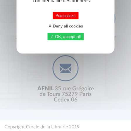
confidentialité des données.
Personalize
Deny all cookies
OK, accept all
+33 (0) 1 44 41 29 19
CONTACT
AFNIL
35 rue Grégoire
de Tours 75279 Paris
Cedex 06
Copyright Cercle de la Librairie 2019