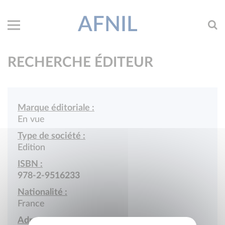
AFNIL
RECHERCHE ÉDITEUR
Marque éditoriale :
En vue
Type de société :
Edition
ISBN :
978-2-9516233
Nationalité :
France
Adresse :