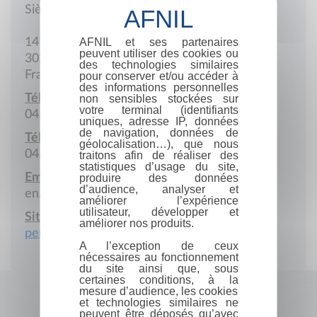
Siège social
AFNIL et ses partenaires
14 Rue Flamande
peuvent utiliser des cookies ou
30250 Sommières
des technologies similaires
France
pour conserver et/ou accéder à
des informations personnelles
Téléphone :
non sensibles stockées sur
votre terminal (identifiants
04.66.77.54.85
uniques, adresse IP, données
de navigation, données de
Télécopie :
géolocalisation…), que nous
04.66.80.31.89
traitons afin de réaliser des
statistiques d’usage du site,
Email :
produire des données
d’audience, analyser et
en.vue@wanadoo.fr
améliorer l’expérience
utilisateur, développer et
Site Internet :
améliorer nos produits.
perso.wanadoo.fr/en.vue
A l’exception de ceux
nécessaires au fonctionnement
du site ainsi que, sous
certaines conditions, à la
mesure d’audience, les cookies
et technologies similaires ne
peuvent être déposés qu’avec