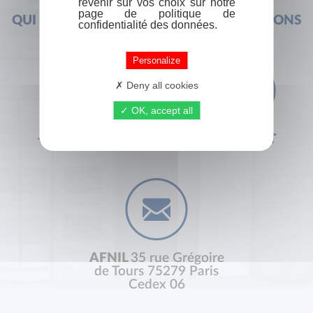
revenir sur vos choix sur notre
page de politique de
QUI SOMMES-NOUS ?
FOIRE AUX QUESTIONS
confidentialité des données.
Personalize
Deny all cookies
OK, accept all
+33 (0) 1 44 41 29 19
CONTACT
AFNIL
35 rue Grégoire
de Tours 75279 Paris
Cedex 06