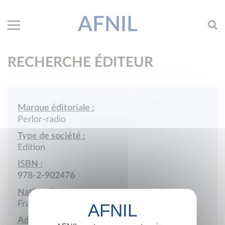
AFNIL
RECHERCHE ÉDITEUR
Marque éditoriale :
Perlor-radio
Type de société :
Edition
ISBN :
978-2-902476
Nationalité :
France
Adresse :