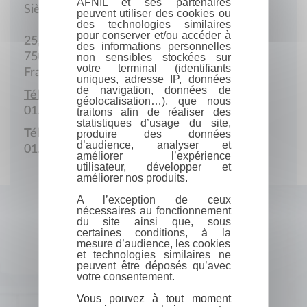
AFNIL et ses partenaires
Siège social
peuvent utiliser des cookies ou
des technologies similaires
pour conserver et/ou accéder à
25, rue Hérold
des informations personnelles
75001 Paris
non sensibles stockées sur
votre terminal (identifiants
France
uniques, adresse IP, données
de navigation, données de
Téléphone :
géolocalisation…), que nous
01.42.36.65.50
traitons afin de réaliser des
statistiques d’usage du site,
Télécopie :
produire des données
d’audience, analyser et
01.45.08.40.84
améliorer l’expérience
utilisateur, développer et
améliorer nos produits.
A l’exception de ceux
nécessaires au fonctionnement
du site ainsi que, sous
certaines conditions, à la
mesure d’audience, les cookies
et technologies similaires ne
peuvent être déposés qu’avec
votre consentement.
Vous pouvez à tout moment