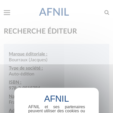
AFNIL
RECHERCHE ÉDITEUR
Marque éditoriale :
Bourraux (Jacques)
Type de société :
Auto-édition
ISBN :
978-2-9515384
Nationalité :
France
AFNIL et ses partenaires
Adresse :
peuvent utiliser des cookies ou