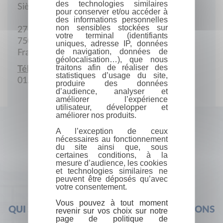
des technologies similaires
Siège social
pour conserver et/ou accéder à
des informations personnelles
non sensibles stockées sur
27 Rue Ginoux
votre terminal (identifiants
75015 Paris
uniques, adresse IP, données
de navigation, données de
France
géolocalisation…), que nous
traitons afin de réaliser des
Téléphone :
statistiques d’usage du site,
01.45.77.43.84
produire des données
d’audience, analyser et
améliorer l’expérience
utilisateur, développer et
améliorer nos produits.
A l’exception de ceux
nécessaires au fonctionnement
du site ainsi que, sous
certaines conditions, à la
mesure d’audience, les cookies
et technologies similaires ne
peuvent être déposés qu’avec
votre consentement.
Vous pouvez à tout moment
QUI SOMMES-NOUS ?
FOIRE AUX QUESTIONS
revenir sur vos choix sur notre
page de politique de