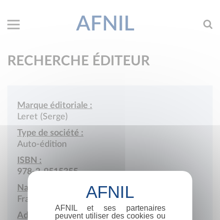
AFNIL
RECHERCHE ÉDITEUR
Marque éditoriale :
Leret (Serge)
Type de société :
Auto-édition
ISBN :
978-2-9515355
Nationalité :
France
AFNIL et ses partenaires
Adresse :
peuvent utiliser des cookies ou