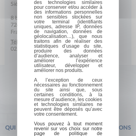
des technologies similaires
Siège social
pour conserver et/ou accéder à
des informations personnelles
non sensibles stockées sur
8 bis Rue René Olivier
votre terminal (identifiants
72430 Saint-Jean-du-Bois
uniques, adresse IP, données
de navigation, données de
France
géolocalisation…), que nous
traitons afin de réaliser des
Téléphone :
statistiques d’usage du site,
02.43.95.43.16
produire des données
d’audience, analyser et
améliorer l’expérience
utilisateur, développer et
améliorer nos produits.
A l’exception de ceux
nécessaires au fonctionnement
du site ainsi que, sous
certaines conditions, à la
mesure d’audience, les cookies
et technologies similaires ne
peuvent être déposés qu’avec
votre consentement.
Vous pouvez à tout moment
QUI SOMMES-NOUS ?
FOIRE AUX QUESTIONS
revenir sur vos choix sur notre
page de politique de