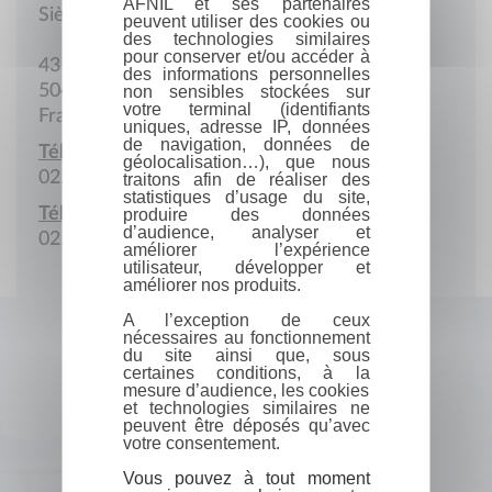
AFNIL et ses partenaires
Siège social
peuvent utiliser des cookies ou
des technologies similaires
pour conserver et/ou accéder à
43 Boulevard des Amiraux
des informations personnelles
50400 Granville
non sensibles stockées sur
votre terminal (identifiants
France
uniques, adresse IP, données
de navigation, données de
Téléphone :
géolocalisation…), que nous
02.33.90.07.51
traitons afin de réaliser des
statistiques d’usage du site,
Télécopie :
produire des données
d’audience, analyser et
02.33.90.03.77
améliorer l’expérience
utilisateur, développer et
améliorer nos produits.
A l’exception de ceux
nécessaires au fonctionnement
du site ainsi que, sous
certaines conditions, à la
mesure d’audience, les cookies
et technologies similaires ne
peuvent être déposés qu’avec
votre consentement.
Vous pouvez à tout moment