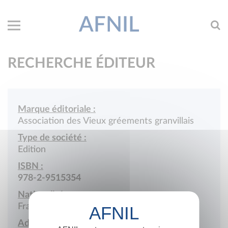
AFNIL
RECHERCHE ÉDITEUR
Marque éditoriale :
Association des Vieux gréements granvillais
Type de société :
Edition
ISBN :
978-2-9515354
Nationalité :
France
Adresse :