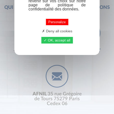
revenir sur vos choix sur notre
page de politique de
QUI SOMMES-NOUS ?
FOIRE AUX QUESTIONS
confidentialité des données.
Personalize
Deny all cookies
OK, accept all
+33 (0) 1 44 41 29 19
CONTACT
AFNIL
35 rue Grégoire
de Tours 75279 Paris
Cedex 06