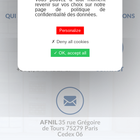
revenir sur vos choix sur notre
page de politique de
confidentialité des données.
QUI SOMMES-NOUS ?
FOIRE AUX QUESTIONS
Personalize
Deny all cookies
OK, accept all
+33 (0) 1 44 41 29 19
CONTACT
AFNIL
35 rue Grégoire
de Tours 75279 Paris
Cedex 06