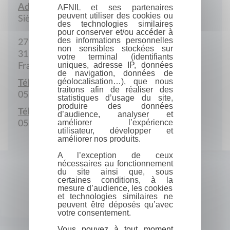
Adresse :
AFNIL et ses partenaires
peuvent utiliser des cookies ou
Siège social
des technologies similaires
pour conserver et/ou accéder à
des informations personnelles
279 b Avenue Jean-Rieux
non sensibles stockées sur
31500 Toulouse
votre terminal (identifiants
uniques, adresse IP, données
France
de navigation, données de
géolocalisation…), que nous
Téléphone :
traitons afin de réaliser des
05.64.54.55.09
statistiques d’usage du site,
produire des données
Télécopie :
d’audience, analyser et
améliorer l’expérience
05.61.80.65.62
utilisateur, développer et
améliorer nos produits.
A l’exception de ceux
nécessaires au fonctionnement
du site ainsi que, sous
certaines conditions, à la
mesure d’audience, les cookies
et technologies similaires ne
peuvent être déposés qu’avec
votre consentement.
Vous pouvez à tout moment