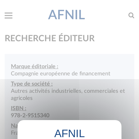
AFNIL
RECHERCHE ÉDITEUR
Marque éditoriale :
Compagnie européenne de financement
Type de société :
Autres activités industrielles, commerciales et
agricoles
ISBN :
978-2-9515340
Nationalité :
France