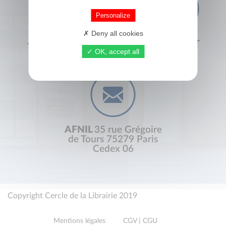
Personalize
Deny all cookies
+33 (0) 1 44 41 29 19
CONTACT
OK, accept all
AFNIL
35 rue Grégoire
de Tours 75279 Paris
Cedex 06
Copyright Cercle de la Librairie 2019
Mentions légales
CGV | CGU