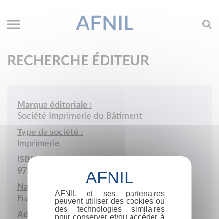
AFNIL
RECHERCHE ÉDITEUR
Marque éditoriale :
Société Imprimerie du Bâtiment
Type de société :
Imprimerie
ISBN :
978-2-9515240
Nationalité :
AFNIL et ses partenaires
France
peuvent utiliser des cookies ou
des technologies similaires
Adresse :
pour conserver et/ou accéder à