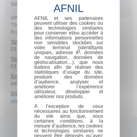
Siège social
AFNIL et ses partenaires
49 Rue Héricart
peuvent utiliser des cookies ou
75015 Paris
des technologies similaires
France
pour conserver et/ou accéder à
des informations personnelles
Téléphone :
non sensibles stockées sur
votre terminal (identifiants
01.45.78.12.92
uniques, adresse IP, données
de navigation, données de
Télécopie :
géolocalisation…), que nous
01.53.95.02.01
traitons afin de réaliser des
statistiques d’usage du site,
Email :
produire des données
d’audience, analyser et
infos@economica.fr
améliorer l’expérience
utilisateur, développer et
Site Internet :
améliorer nos produits.
www.economica.fr
A l’exception de ceux
nécessaires au fonctionnement
du site ainsi que, sous
certaines conditions, à la
mesure d’audience, les cookies
et technologies similaires ne
peuvent être déposés qu’avec