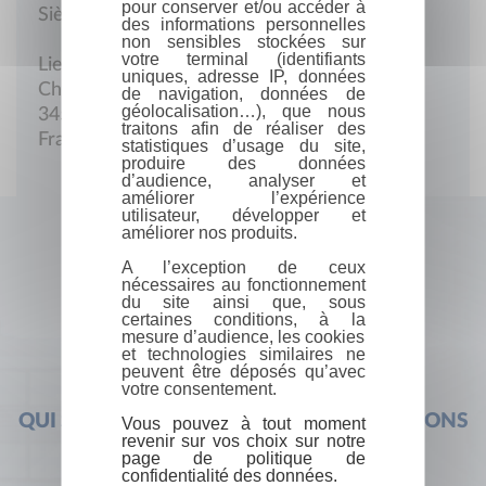
pour conserver et/ou accéder à
Siège social
des informations personnelles
non sensibles stockées sur
votre terminal (identifiants
Lieu dit Le Castel
uniques, adresse IP, données
Chemin de la Croix de Redon
de navigation, données de
géolocalisation…), que nous
34550 Bessan
traitons afin de réaliser des
France
statistiques d’usage du site,
produire des données
d’audience, analyser et
améliorer l’expérience
utilisateur, développer et
améliorer nos produits.
A l’exception de ceux
nécessaires au fonctionnement
du site ainsi que, sous
certaines conditions, à la
mesure d’audience, les cookies
et technologies similaires ne
peuvent être déposés qu’avec
votre consentement.
QUI SOMMES-NOUS ?
FOIRE AUX QUESTIONS
Vous pouvez à tout moment
revenir sur vos choix sur notre
page de politique de
confidentialité des données.