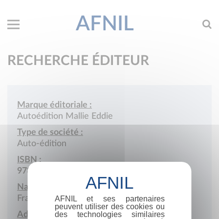
AFNIL
RECHERCHE ÉDITEUR
Marque éditoriale :
Autoédition Mallie Eddie
Type de société :
Auto-édition
ISBN :
978-2-9515103
Nationalité :
France
AFNIL et ses partenaires
peuvent utiliser des cookies ou
Adresse :
des technologies similaires