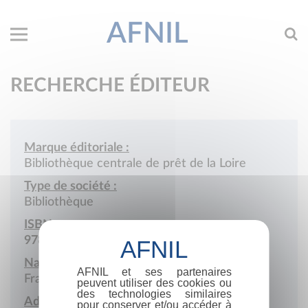
AFNIL
RECHERCHE ÉDITEUR
Marque éditoriale :
Bibliothèque centrale de prêt de la Loire
Type de société :
Bibliothèque
ISBN :
978-2-902398
Nationalité :
AFNIL et ses partenaires
France
peuvent utiliser des cookies ou
des technologies similaires
Adresse :
pour conserver et/ou accéder à