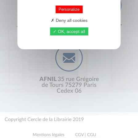
Personalize
Deny all cookies
+33 (0) 1 44 41 29 19
CONTACT
OK, accept all
AFNIL
35 rue Grégoire
de Tours 75279 Paris
Cedex 06
Copyright Cercle de la Librairie 2019
Mentions légales
CGV | CGU