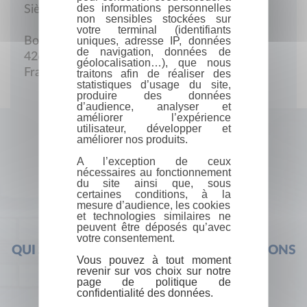
des informations personnelles
Siège social
non sensibles stockées sur
votre terminal (identifiants
uniques, adresse IP, données
Boulevard de la Préfecture, Musée d'Allard
de navigation, données de
42600 Montbrison
géolocalisation…), que nous
France
traitons afin de réaliser des
statistiques d’usage du site,
produire des données
d’audience, analyser et
améliorer l’expérience
utilisateur, développer et
améliorer nos produits.
A l’exception de ceux
nécessaires au fonctionnement
du site ainsi que, sous
certaines conditions, à la
mesure d’audience, les cookies
et technologies similaires ne
peuvent être déposés qu’avec
votre consentement.
QUI SOMMES-NOUS ?
FOIRE AUX QUESTIONS
Vous pouvez à tout moment
revenir sur vos choix sur notre
page de politique de
confidentialité des données.