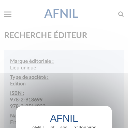
AFNIL
RECHERCHE ÉDITEUR
Marque éditoriale :
Lieu unique
Type de société :
Edition
ISBN :
978-2-918699
978-2-9514932
Nationalité :
France
AFNIL et ses partenaires