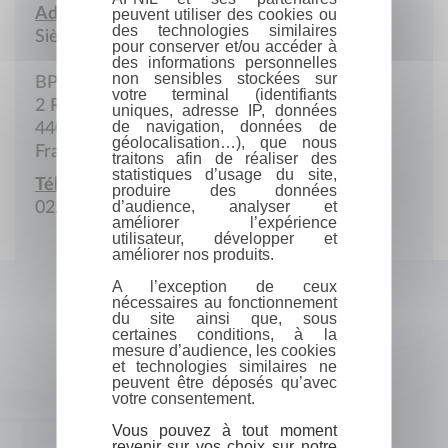
Adresse :
peuvent utiliser des cookies ou
des technologies similaires
Siège social
pour conserver et/ou accéder à
des informations personnelles
non sensibles stockées sur
BP 21304
votre terminal (identifiants
2 Rue de la Biscuiterie
uniques, adresse IP, données
de navigation, données de
44013 Nantes cedex 1
géolocalisation…), que nous
France
traitons afin de réaliser des
statistiques d’usage du site,
Téléphone :
produire des données
d’audience, analyser et
02.51.82.15.16
améliorer l’expérience
utilisateur, développer et
améliorer nos produits.
A l’exception de ceux
nécessaires au fonctionnement
du site ainsi que, sous
certaines conditions, à la
mesure d’audience, les cookies
et technologies similaires ne
peuvent être déposés qu’avec
votre consentement.
Vous pouvez à tout moment
revenir sur vos choix sur notre