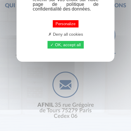
page de politique de
QUI SOMMES-NOUS ?
FOIRE AUX QUESTIONS
confidentialité des données.
Personalize
Deny all cookies
OK, accept all
+33 (0) 1 44 41 29 19
CONTACT
AFNIL
35 rue Grégoire
de Tours 75279 Paris
Cedex 06