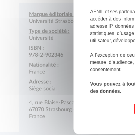
AFNIL et ses partena
Marque éditoriale :
accéder à des inform
Université Strasbourg I, Scientia Orientalis
adresse IP, données 
Type de société :
statistiques d’usag
Université
utilisateur, développe
ISBN :
A l’exception de ceu
978-2-902346
mesure d’audience,
Nationalité :
consentement.
France
Adresse :
Vous pouvez à tout
Siège social
des données.
4, rue Blaise-Pascal
67070 Strasbourg cedex
France