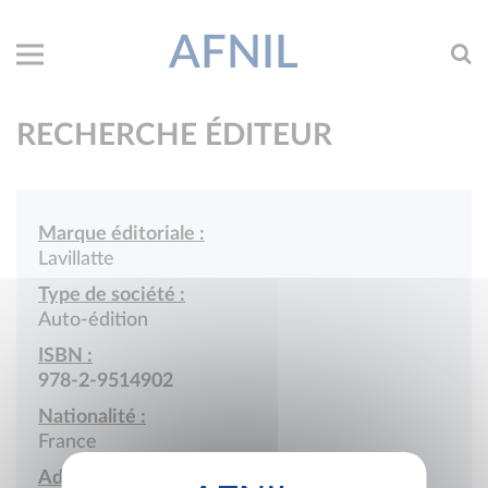
AFNIL
RECHERCHE ÉDITEUR
Marque éditoriale :
Lavillatte
Type de société :
Auto-édition
ISBN :
978-2-9514902
Nationalité :
France
Adresse :