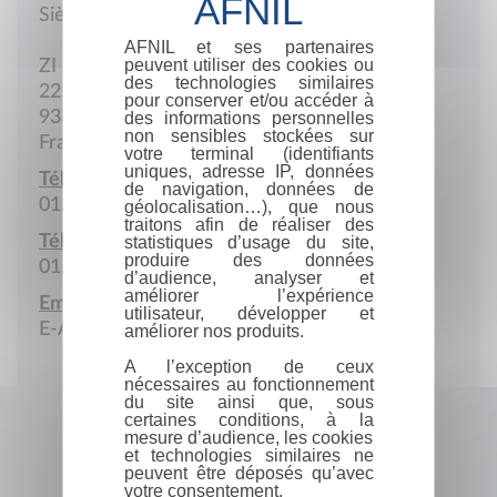
Siège social
AFNIL et ses partenaires
peuvent utiliser des cookies ou
ZI des Chanoux
des technologies similaires
22 Rocade Nicéphore Niepce
pour conserver et/ou accéder à
9330 Neuilly sur Marne
des informations personnelles
non sensibles stockées sur
France
votre terminal (identifiants
uniques, adresse IP, données
Téléphone :
de navigation, données de
01.43.00.80.47
géolocalisation…), que nous
traitons afin de réaliser des
Télécopie :
statistiques d’usage du site,
produire des données
01.43.00.86.69
d’audience, analyser et
améliorer l’expérience
Email :
utilisateur, développer et
E-A-G@wanadoo.fr
améliorer nos produits.
A l’exception de ceux
nécessaires au fonctionnement
du site ainsi que, sous
certaines conditions, à la
mesure d’audience, les cookies
et technologies similaires ne
peuvent être déposés qu’avec
votre consentement.