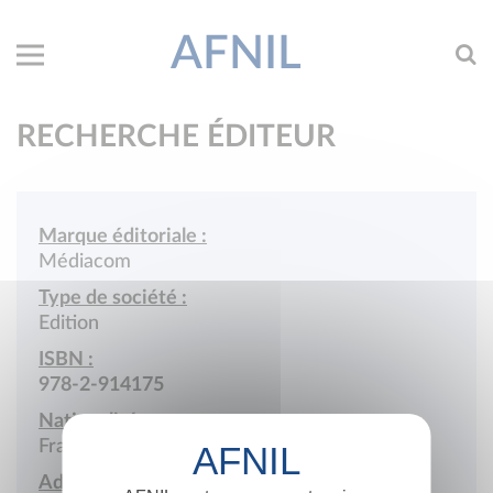
AFNIL
RECHERCHE ÉDITEUR
Marque éditoriale :
Médiacom
Type de société :
Edition
ISBN :
978-2-914175
Nationalité :
France
Adresse :