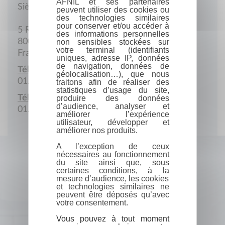
AFNIL et ses partenaires
Siège social
peuvent utiliser des cookies ou
des technologies similaires
pour conserver et/ou accéder à
5 Rue des Francs juges
des informations personnelles
80080 Amiens
non sensibles stockées sur
votre terminal (identifiants
France
uniques, adresse IP, données
de navigation, données de
Téléphone :
géolocalisation…), que nous
01.48.35.20.34
traitons afin de réaliser des
statistiques d’usage du site,
Télécopie :
produire des données
d’audience, analyser et
01.48.35.22.43
améliorer l’expérience
utilisateur, développer et
améliorer nos produits.
A l’exception de ceux
nécessaires au fonctionnement
du site ainsi que, sous
certaines conditions, à la
mesure d’audience, les cookies
et technologies similaires ne
peuvent être déposés qu’avec
votre consentement.
Vous pouvez à tout moment