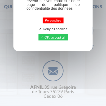
revenir sur vos choix sur notre
page de politique de
QUI SOMMES-NOUS ?
FOIRE AUX QUESTIONS
confidentialité des données.
Personalize
Deny all cookies
OK, accept all
+33 (0) 1 44 41 29 19
CONTACT
AFNIL
35 rue Grégoire
de Tours 75279 Paris
Cedex 06