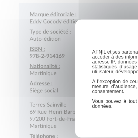
Marque éditoriale :
Eddy Cocody éditions
Type de société :
Auto-édition
ISBN :
AFNIL et ses partena
978-2-914169
accéder à des inform
adresse IP, données 
Nationalité :
statistiques d’usag
utilisateur, développe
Martinique
A l’exception de ceu
Adresse :
mesure d’audience,
Siège social
consentement.
Vous pouvez à tout 
Terres Sainville
données.
69 Rue Henri Barbusse
97200 Fort-de-France
Martinique
Téléphone :