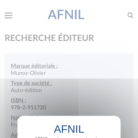
AFNIL
RECHERCHE ÉDITEUR
Marque éditoriale :
Munoz-Olivier
Type de société :
Auto-édition
ISBN :
978-2-911720
Nationalité :
France
Adresse :