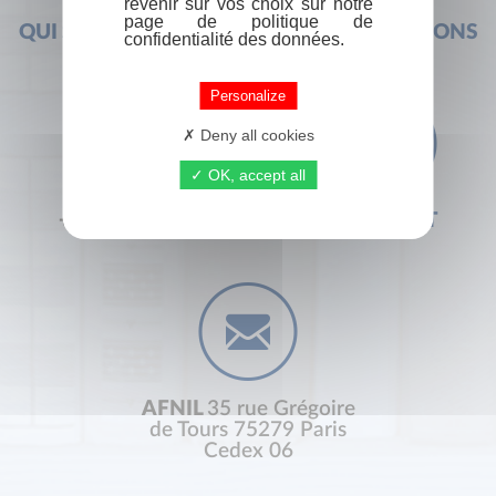
revenir sur vos choix sur notre
page de politique de
QUI SOMMES-NOUS ?
FOIRE AUX QUESTIONS
confidentialité des données.
Personalize
Deny all cookies
OK, accept all
+33 (0) 1 44 41 29 19
CONTACT
AFNIL
35 rue Grégoire
de Tours 75279 Paris
Cedex 06