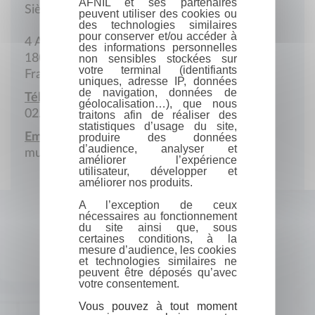
AFNIL et ses partenaires
Siège social
peuvent utiliser des cookies ou
des technologies similaires
pour conserver et/ou accéder à
4 Allée Pierre Bullet
des informations personnelles
18000 Bourges
non sensibles stockées sur
votre terminal (identifiants
France
uniques, adresse IP, données
de navigation, données de
Télécopie :
géolocalisation…), que nous
02.48.20.31.68
traitons afin de réaliser des
statistiques d’usage du site,
Email :
produire des données
d’audience, analyser et
munoz-olivier@bigfoot.com
améliorer l’expérience
utilisateur, développer et
améliorer nos produits.
A l’exception de ceux
nécessaires au fonctionnement
du site ainsi que, sous
certaines conditions, à la
mesure d’audience, les cookies
et technologies similaires ne
peuvent être déposés qu’avec
votre consentement.
Vous pouvez à tout moment